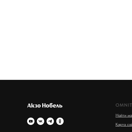
OMNIT
Найти ма
Карта са