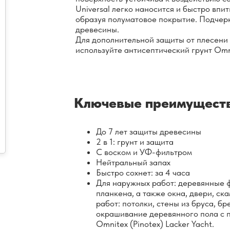
Universal легко наносится и быстро впи
образуя полуматовое покрытие. Подчер
древесины.
Для дополнительной защиты от плесени 
используйте антисептический грунт Omni
Ключевые преимущест
До 7 лет защиты древесины
2 в 1: грунт и защита
С воском и УФ-фильтром
Нейтральный запах
Быстро сохнет: за 4 часа
Для наружных работ: деревянные ф
планкена, а также окна, двери, ск
работ: потолки, стены из бруса, бр
окрашивание деревянного пола с 
Omnitex (Pinotex) Lacker Yacht.