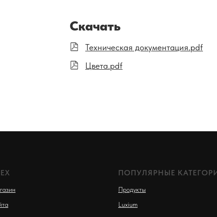
Скачать
Техническая документация.pdf
Цвета.pdf
EX
ПОПУЛЯРНЫЕ КАТЕГОР
газин
Продукты
йта
Luxium