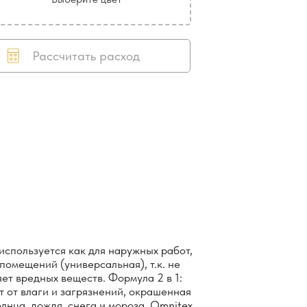
Рассчитать расход
используется как для наружных работ,
помещений (универсальная), т.к. не
ет вредных веществ. Формула 2 в 1:
т от влаги и загрязнений, окрашенная
лнца, дождя, снега и мороза. Omnitex