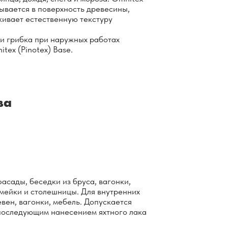
тывается в поверхность древесины,
кивает естественную текстуру
и грибка при наружных работах
tex (Pinotex) Base.
ва
асады, беседки из бруса, вагонки,
амейки и столешницы. Для внутренних
евен, вагонки, мебель. Допускается
последующим нанесением яхтного лака