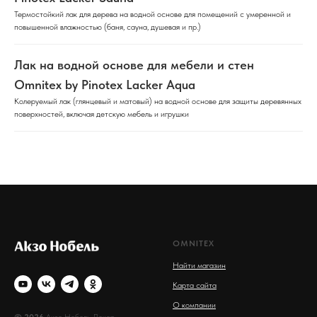
Термостойкий лак для дерева на водной основе для помещений с умеренной и
повышенной влажностью (баня, сауна, душевая и пр.)
Лак на водной основе для мебели и стен
Omnitex by Pinotex Lacker Aqua
Колеруемый лак (глянцевый и матовый) на водной основе для защиты деревянных
поверхностей, включая детскую мебель и игрушки
OMNITEX
Найти магазин
Карта сайта
О компании
© 2026
Акзо Нобель Декор