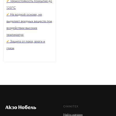
✔
Термостойкость покрытия до
120°С
✔
На водной основе, не
выделяет вредных веществ при
воздействии высоких
температур
✔
Защита от пара, влаги и
грязи
OMNITEX
Найти магазин